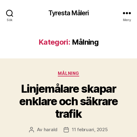
Tyresta Måleri
Sök
Meny
Kategori:
Målning
Kategorier
MÅLNING
Linjemålare skapar
enklare och säkrare
trafik
Av
harald
11 februari, 2025
Inläggsförfattare
Inläggsdatum